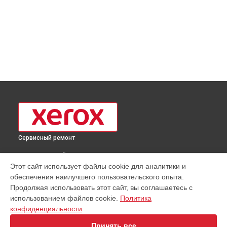
Сервисный ремонт
ВЫБЕРИ СВОЙ ГОРОД
Этот сайт использует файлы cookie для аналитики и
Чистка блока проявки МФУ B1022DN Xerox в
Москве
обеспечения наилучшего пользовательского опыта.
Чистка блока проявки МФУ B1022DN Xerox в
Краснодаре
Продолжая использовать этот сайт, вы соглашаетесь с
Чистка блока проявки МФУ B1022DN Xerox в
Ростове-на-
использованием файлов cookie.
Политика
Дону
конфиденциальности
Чистка блока проявки МФУ B1022DN Xerox в
Нижнем
Принять все
Новгороде