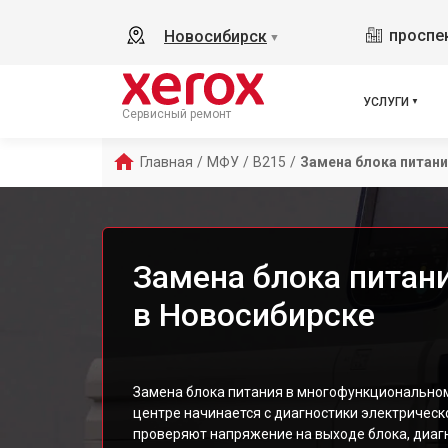
проспек
Новосибирск
▼
УСЛУГИ
Сервисный ремонт
Главная
/
МФУ
/
B215
/
Замена блока питан
Замена блока питан
в Новосибирске
Замена блока питания в многофункциональном
центре начинается с диагностики электрическ
проверяют напряжение на выходе блока, диаг