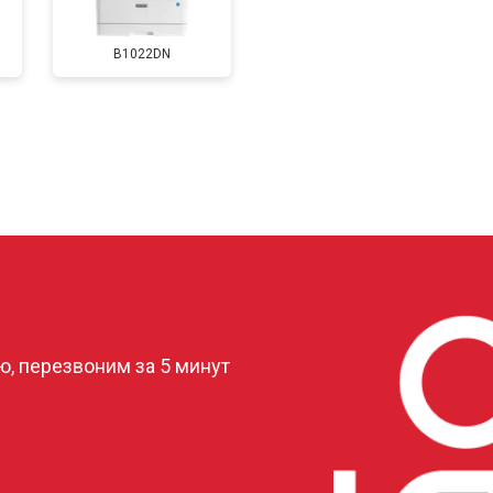
B1022DN
от 90 мин
о
от 60 мин
о
от 70 мин
о
?
, перезвоним за 5 минут