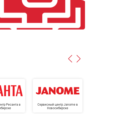
нтр Ресанта в
Сервисный центр Janome в
Сервисный 
ибирске
Новосибирске
Новос