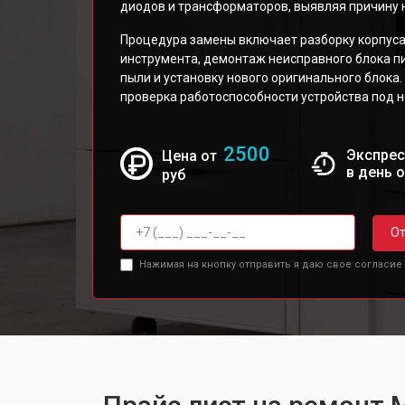
диодов и трансформаторов, выявляя причину 
Процедура замены включает разборку корпус
инструмента, демонтаж неисправного блока пи
пыли и установку нового оригинального блок
проверка работоспособности устройства под 
2500
Экспрес
Цена от
в день 
руб
От
Нажимая на кнопку отправить я даю свое согласие