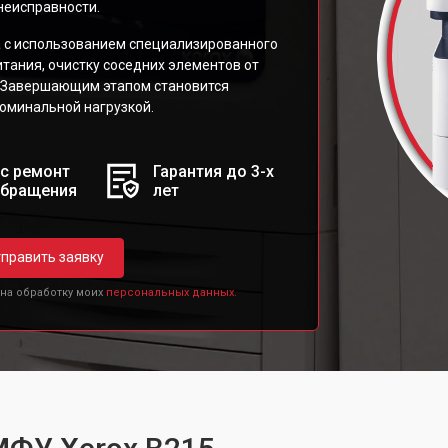
неисправности.
а с использованием специализированного
тания, очистку соседних элементов от
а. Завершающим этапом становится
номинальной нагрузкой.
с ремонт
Гарантия до 3-х
обращения
лет
править заявку
 на обработку моих
персональных данных.