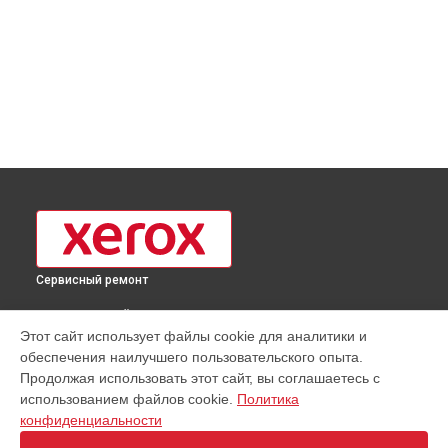
Сервисный ремонт
ВЫБЕРИ СВОЙ ГОРОД
Этот сайт использует файлы cookie для аналитики и
Замена дуплекса МФУ B215 Xerox в
Москве
обеспечения наилучшего пользовательского опыта.
Замена дуплекса МФУ B215 Xerox в
Краснодаре
Продолжая использовать этот сайт, вы соглашаетесь с
Замена дуплекса МФУ B215 Xerox в
Ростове-на-Дону
использованием файлов cookie.
Политика
конфиденциальности
Замена дуплекса МФУ B215 Xerox в
Нижнем Новгороде
Замена дуплекса МФУ B215 Xerox в
Новосибирске