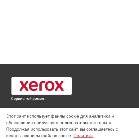
Сервисный ремонт
ВЫБЕРИ СВОЙ ГОРОД
Этот сайт использует файлы cookie для аналитики и
Диагностика принтера Phaser 3020 Xerox в
Москве
обеспечения наилучшего пользовательского опыта.
Диагностика принтера Phaser 3020 Xerox в
Краснодаре
Продолжая использовать этот сайт, вы соглашаетесь с
Диагностика принтера Phaser 3020 Xerox в
Ростове-на-
использованием файлов cookie.
Политика