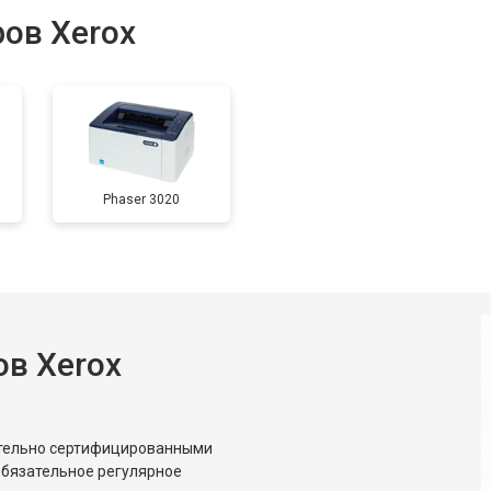
ов Xerox
от 70 мин
о
от 80 мин
о
Phaser 3020
от 60 мин
о
от 70 мин
о
в Xerox
от 50 мин
о
от 80 мин
о
ительно сертифицированными
обязательное регулярное