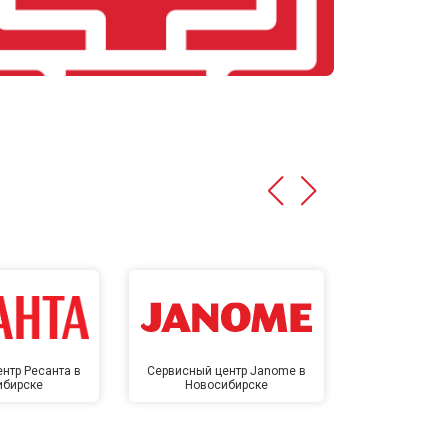
нтр Ресанта в
Сервисный центр Janome в
Сервисный 
ибирске
Новосибирске
Новос