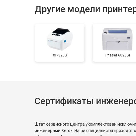
Другие модели принтер
Замена печки
Замена печатной головки
XP-320B
Phaser 6020BI
Замена каретки
Замена Wi-Fi
Сертификаты инженеро
Замена блока питания
Замена вала
Штат сервисного центра укомплектован исключ
инженерами Xerox. Наши специалисты проходят 