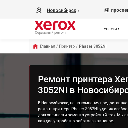
проспек
Новосибирск
▼
УСЛУГИ
Сервисный ремонт
Главная
/
Принтер
/
Phaser 3052NI
Ремонт принтера Xer
3052NI в Новосибир
В Новосибирске, наша компания предоставля
ремонт принтера Phaser 3052NI, уделяя особое
долговечности ремонта устройств Xerox. Мы с
каждое устройство работало как новое.