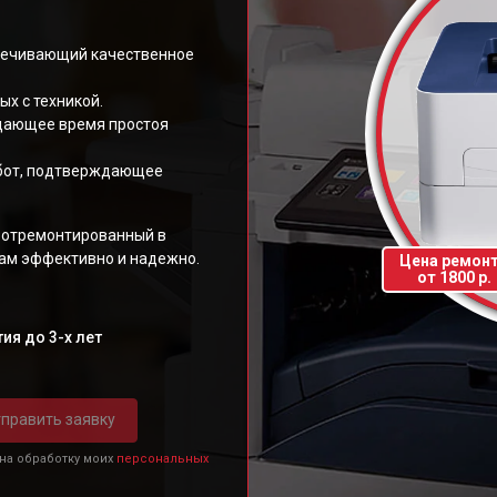
спечивающий качественное
х с техникой.
щающее время простоя
абот, подтверждающее
, отремонтированный в
ам эффективно и надежно.
Цена ремон
от 1800 р.
ия до 3-х лет
править заявку
 на обработку моих
персональных