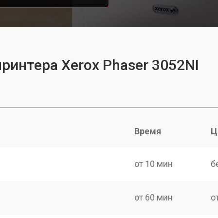
ринтера Xerox Phaser 3052NI
Время
Ц
от 10 мин
б
от 60 мин
о