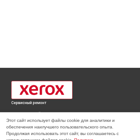
Сервисный ремонт
ВЫБЕРИ СВОЙ ГОРОД
Этот сайт использует файлы cookie для аналитики и
Замена Wi-Fi принтера Phaser 3052NI Xerox в
Москве
обеспечения наилучшего пользовательского опыта.
Замена Wi-Fi принтера Phaser 3052NI Xerox в
Краснодаре
Продолжая использовать этот сайт, вы соглашаетесь с
Замена Wi-Fi принтера Phaser 3052NI Xerox в
Ростове-на-